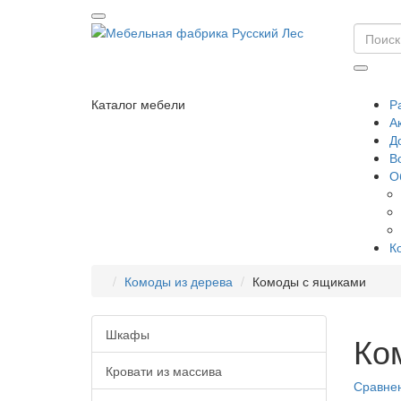
Каталог мебели
Р
А
Д
В
О
К
Комоды из дерева
Комоды с ящиками
Шкафы
Ко
Кровати из массива
Сравнен