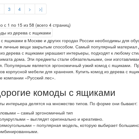
2
3
4
>
>|
о с 1 по 15 из 58 (всего 4 страниц)
с ящиками в Москве и других городах России необходимы для обу
я личные вещи закрытым способом. Самый популярный материал д
из дерева с ящиками украшают интерьеры, подходят к любому сти
имата дома. Эти предметы стали обязательными, они изготавлива
. Популярным является эргономичный узкий комод с ящиками. П
ов корпусной мебели для хранения. Купить комод из дерева с ящик
е компании «Русский лес».
орогие комоды с ящиками
ы интерьера делятся на множество типов. По форме они бывают:
гловыми – самый эргономичный тип
олукруглыми – выглядят оригинально и креативно.
рямоугольными – популярная модель, которую выбирает большинс
омбинированными.