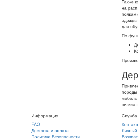
Также к
на расп
полками
одежды.
для обу
По функ
Д
К
Произво
Дер
Привлек
породы 
мебель 
низкие 
Информация
Служба
FAQ
Контакт
Доставка и оплата
Личный 
Политика Безопасности
Возврат