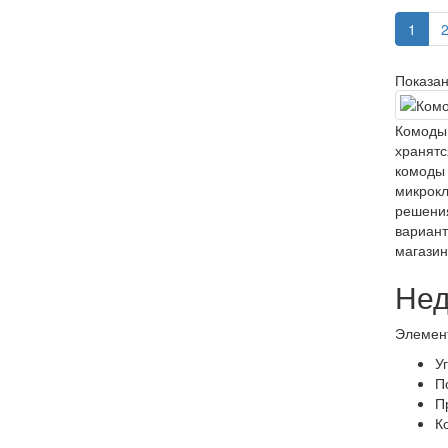
1
Показан
Комоды 
хранятс
комоды 
микрокл
решения
вариант
магазин
Нед
Элемент
У
П
П
К