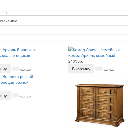
риэль 5 ящиков
Комод Ариэль семейный
24950р.
зину
В корзину
Венеция резной
зину