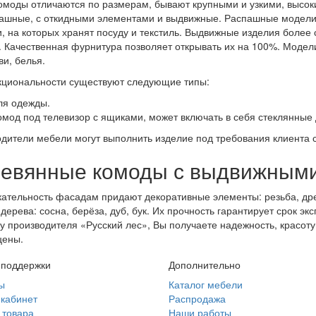
омоды отличаются по размерам, бывают крупными и узкими, высоки
ашные, с откидными элементами и выдвижные. Распашные модели 
, на которых хранят посуду и текстиль. Выдвижные изделия боле
 Качественная фурнитура позволяет открывать их на 100%. Моде
ви, белья.
циональности существуют следующие типы:
ля одежды.
омод под телевизор с ящиками, может включать в себя стеклянные 
дители мебели могут выполнить изделие под требования клиента с
евянные комоды с выдвижным
ательность фасадам придают декоративные элементы: резьба, дре
дерева: сосна, берёза, дуб, бук. Их прочность гарантирует срок эк
у производителя «Русский лес», Вы получаете надежность, красот
цены.
 поддержки
Дополнительно
ы
Каталог мебели
кабинет
Распродажа
 товара
Наши работы