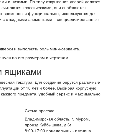
ми и низкими. По типу открывания дверей делятся
считаются классическими, они снабжаются
е современны и функциональны, используются для
ли с откидными элементами – специализированные
дверки и выполнять роль мини-серванта.
 нуля по его размерам и чертежам.
и ящиками
весная текстура. Для создания берутся различные
сплуатации от 10 лет и более. Выбирая корпусную
у каждого предмета, удобный сервис и максимально
Схема проезда
Владимирская область, г. Муром,
проезд Куйбышева, д.6г
8:00-17:00 понедельник - пятница