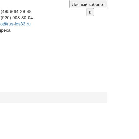
Личный кабинет
7(495)664-39-48
0
7(920) 908-30-04
fo@rus-les33.ru
дреса