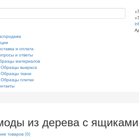
+
+
in
А
аспродажа
кции
оставка и оплата
опросы и ответы
бразцы материалов
Образцы выкраса
Образцы ткани
Образцы плитки
онтакты
моды из дерева с ящиками
ие товаров (0)