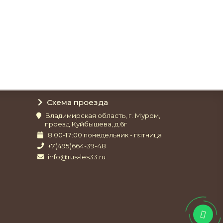
Схема проезда
Владимирская область, г. Муром,
проезд Куйбышева, д.6г
8:00-17:00 понедельник - пятница
+7(495)664-39-48
info@rus-les33.ru