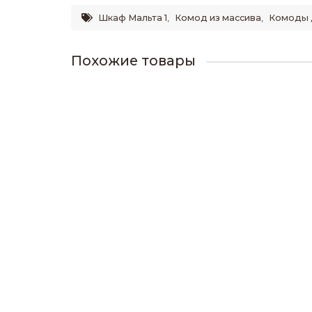
Шкаф Мальта 1
,
Комод из массива
,
Комоды 
Похожие товары
Шкаф трехстворчатый Филенка №4
68200р.
В корзину
Шкаф трех створчатый Витязь №5
71500р.
В корзину