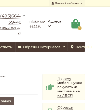
Личный кабинет
(495)664-
info@rus-
Адреса
39-48
les33.ru
+7(920) 908-30-
0
04
 ответы
Образцы материалов
Контакты
ичии
Почему
мебель нужно
покупать из
массива а не
из ЛДСП
 заказ
Образцы