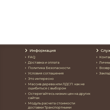
Шкаф трех створчатый Филенка №2
72600р.
В корзину
Информация
Слу
FAQ
Конта
Доставка и оплата
Личны
Политика Безопасности
Возвр
Условия соглашения
Закла
Это интересно
Массив дерева или ЛДСП: как не
ошибиться с выбором
Остерегайтесь низких цен на других
сайтах
Модуль расчета стоимости
доставки Транспортными