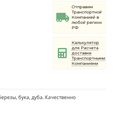
Отправим
Транспортной
Компанией в
любой регион
РФ
Калькулятор
для Расчета
доставки
Транспортными
Компаниями
ерезы, бука, дуба. Качественно