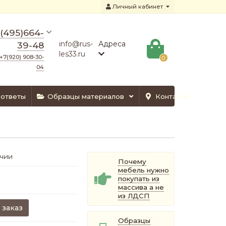
Личный кабинет
(495)664-
info@rus-
Адреса
39-48
les33.ru
+7(920) 908-30-
0
04
 ответы
Образцы материалов
Контакты
ичии
Почему
мебель нужно
покупать из
массива а не
из ЛДСП
 заказ
Образцы