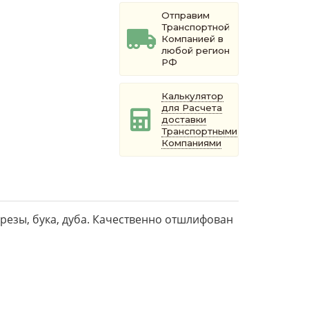
Отправим
Транспортной
Компанией в
любой регион
РФ
Калькулятор
для Расчета
доставки
Транспортными
Компаниями
резы, бука, дуба. Качественно отшлифован