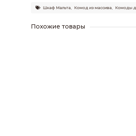
Шкаф Мальта
,
Комод из массива
,
Комоды д
Похожие товары
Шкаф Мальта 1
132000р.
В корзину
Шкаф трехстворчатый Филенка №4
68200р.
В корзину