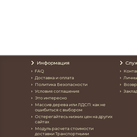
Шкаф трех створчатый Филенка №1
62700р.
В корзину
Информация
Слу
FAQ
Конта
Доставка и оплата
Личны
Политика Безопасности
Возвр
Условия соглашения
Закла
Это интересно
Массив дерева или ЛДСП: как не
ошибиться с выбором
Остерегайтесь низких цен на других
сайтах
Модуль расчета стоимости
доставки Транспортными