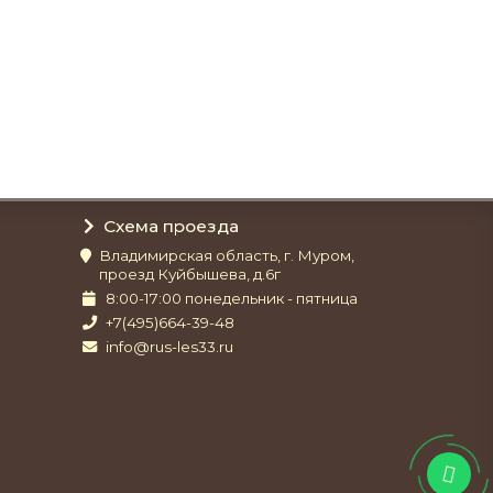
Схема проезда
Владимирская область, г. Муром,
проезд Куйбышева, д.6г
8:00-17:00 понедельник - пятница
+7(495)664-39-48
info@rus-les33.ru